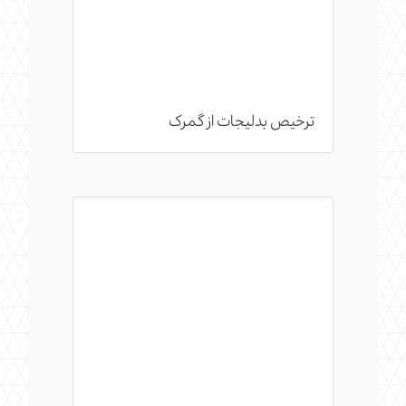
ترخیص بدلیجات از گمرک