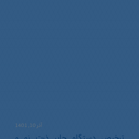
آذر 10, 1401
ترخیص دستگاه چاپر ذرت نو و