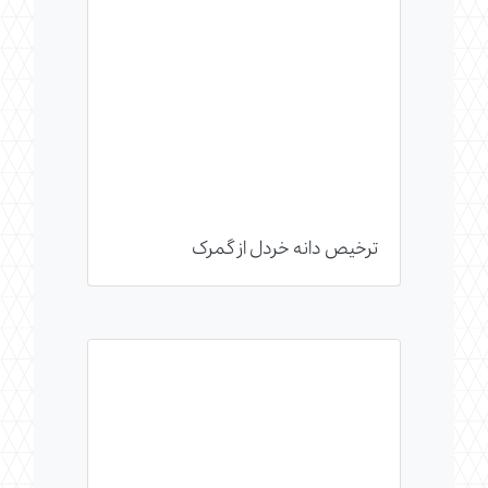
ترخیص دانه خردل از گمرک