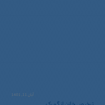
آبان 11, 1401
ترخیص خازن از گمرک