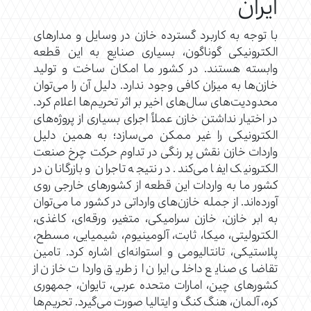
ایران
با توجه به کاربرد گسترده خازن در وسایل و مدارهای
الکترونیکی گوناگون، بسیاری صنایع به این قطعه
وابسته هستند. در کشور ما امکان ساخت و تولید
خازن‌ها به میزان کافی وجود ندارد. دلیل آن را می‌توان
محدودیت‌های سال‌های اخیر بر اثر تحریم‌ها اعلام کرد.
در اختیار نداشتن خازن عملاً اجرای بسیاری از پروژه‌های
الکترونیکی را غیر ممکن می‌سازد؛ به همین دلیل
واردات خازن نقش پر رنگی در تداوم حرکت چرخ صنعت
الکترونیک ایفا می‌کند. در نتیجه تاجران و بازرگانان در
کشور ما به واردات این قطعه از کشورهای خارجی روی
آورده‌اند. از جمله خازن‌های وارداتی در کشور ما می‌توان
به ابر خازن، خازن سرامیکی، متغیر، ورقه‌ای، کاغذی،
الکترولیتی، میکا، ثابت، آلومینیوم، شیمیایی، مسطح،
پلاستیکی، تانتالیومی و استوانه‌ای اشاره کرد. تامین
تقاضای صنایع داخلی ایران از طریق واردات خازن از
کشورهای چین، امارات متحده عربی، تایوان، جمهوری
کره، آلمان، هنگ کنگ و ایتالیا صورت می‌گیرد. تحریم‌ها