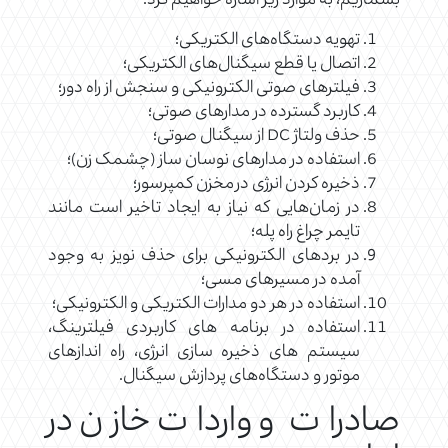
بشماریم، به موارد زیر اشاره خواهیم کرد:
تهویه دستگاه‌های الکتریکی؛
اتصال یا قطع سیگنال‌های الکتریکی؛
فیلترهای صوتی الکترونیکی و سنجش از راه دور؛
کاربرد گسترده در مدارهای صوتی؛
حذف ولتاژ DC از سیگنال صوتی؛
استفاده در مدارهای نوسان ساز (چشمک زن)؛
ذخیره کردن انرژی در مخزن کمپرسور؛
در زمان‌هایی که نیاز به ایجاد تاخیر است مانند
تایمر چراغ راه پله؛
در بردهای الکترونیکی برای حذف نویز به وجود
آمده در مسیرهای مسی؛
استفاده در هر دو مدارات الکتریکی و الکترونیکی؛
استفاده در برنامه های کاربردی فیلترینگ،
سیستم های ذخیره سازی انرژی، راه اندازهای
موتور و دستگاه‌های پردازش سیگنال.
صادرات و واردات خازن در