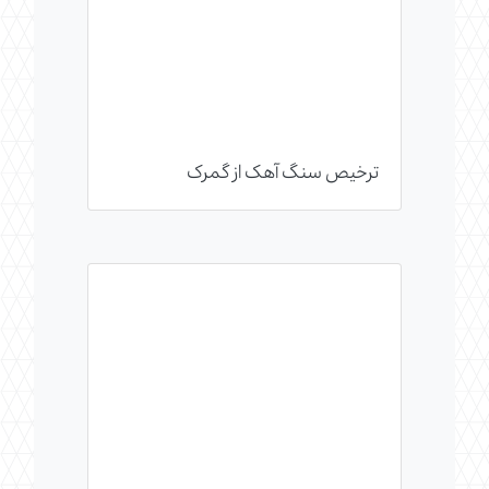
ترخیص سنگ آهک از گمرک