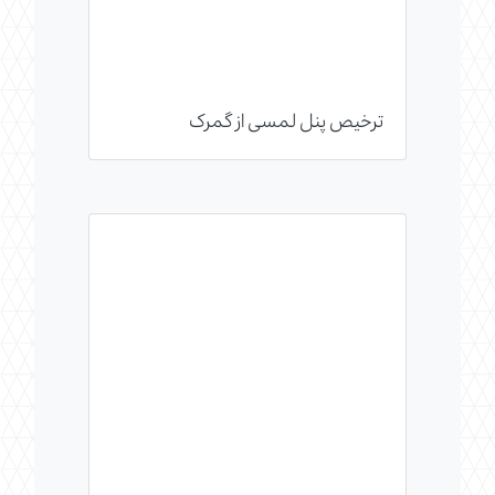
ترخیص پنل لمسی از گمرک