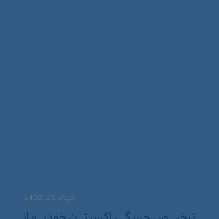
خرداد 25, 1402
ترخیص حسگر اکسیژن خودرو از