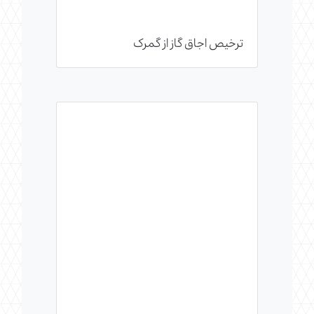
ترخیص اجاق گاز از گمرک