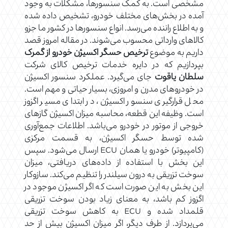
مشخصی است. به کمک سنسورها، مشکلات به وجود
آمده در بخش‌های مختلف خودرو، تشخیص داده شده
و به اطلاع راننده می‌رسد. انواع سنسورها در کشور ما جزو
کالاهای وارداتی محسوب می‌شوند. در مقاله امروز قصد
داریم به موضوع
ترخیص حسگر اکسیژن خودرو از گمرک
بپردازیم که در دایره خدمات ترخیص کالای شرکت
سلطان یاقوت
جای می‌‌گیرد. عملکرد سنسور اکسیژن
در خودروهای مدرن و امروزی، بسیار حیاتی و مهم است.
محل قرارگیری سنسور اکسیژن، در ابتدای مسیر اگزوز
است. وظیفه این قطعه، محاسبه میزان اکسیژن گازهای
خروجی از موتور در خودرو می‌باشد. اطلاعات جمع‌آوری
شده توسط حسگر اکسیژن، به قسمت مرکزی
(کامپیوتر) خودرو یا همان ECU ارسال می‌شود. سپس
این بخش با استفاده از داده‌های دریافتی، میزان
سوخت تزریقی به درون سیلندر را تنظیم می‌کند. سازوکار
این بخش به این صورت است که اگر اکسیژن موجود در
اگزوز کم باشد، به معنای زیاد بودن سوخت تزریقی
قلمداد شده و ECU به کاهش سوخت تزریقی
می‌پردازد. از طرف دیگر، اگر میزان اکسیژن بیش از حد