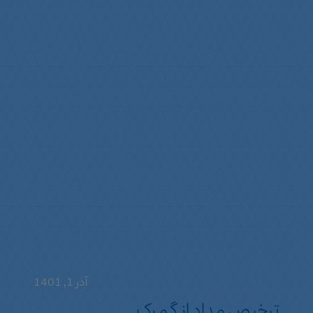
آذر 1, 1401
ترخیص مداد از گمرک