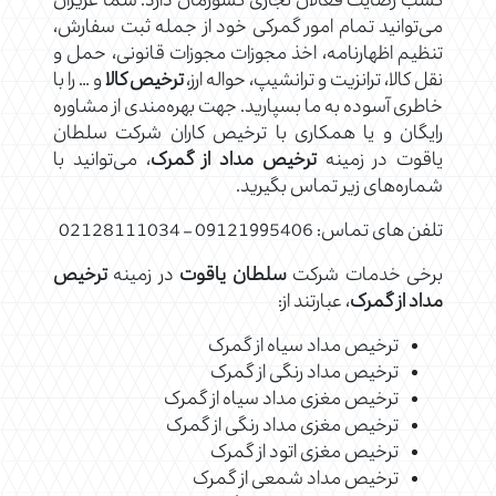
کسب رضایت فعالان تجاری کشورمان دارد. شما عزیزان
می‌توانید تمام امور گمرکی خود از جمله ثبت سفارش،
تنظیم اظهارنامه، اخذ مجوزات مجوزات قانونی، حمل و
نقل کالا، ترانزیت و ترانشیپ، حواله ارز،
ترخیص کالا
و … را با
خاطری آسوده به ما بسپارید. جهت بهره‌مندی از مشاوره
رایگان و یا همکاری با ترخیص کاران شرکت سلطان
یاقوت در زمینه
ترخیص مداد از گمرک
، می‌توانید با
شماره‌های زیر تماس بگیرید.
تلفن های تماس: 09121995406 – 02128111034
برخی خدمات شرکت
سلطان یاقوت
در زمینه
ترخیص
مداد از گمرک
، عبارتند از:
ترخیص مداد سیاه از گمرک
ترخیص مداد رنگی از گمرک
ترخیص مغزی مداد سیاه از گمرک
ترخیص مغزی مداد رنگی از گمرک
ترخیص مغزی اتود از گمرک
ترخیص مداد شمعی از گمرک