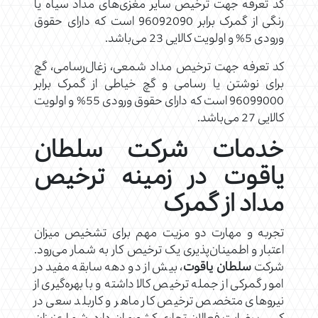
کد تعرفه جهت ترخیص سایر مغزی‌های مداد سیاه یا
رنگی از گمرک برابر 96092090 است که دارای حقوق
ورودی 5% و اولویت کالایی 23 می‌باشد.
کد تعرفه جهت ترخیص مداد شمعی، زغال‌رسامی، گچ
برای نوشتن یا رسامی و گچ خیاطی از گمرک برابر
96099000 است که دارای حقوق ورودی 55% و اولویت
کالایی 27 می‌باشد.
خدمات شرکت سلطان
یاقوت در زمینه ترخیص
مداد از گمرک
تجربه و مهارت دو مزیت مهم برای تشخیص میزان
اعتبار و اطمینان‌پذیری یک ترخیص کار به شمار می‌رود.
شرکت
سلطان یاقوت
، بیش از دو دهه سابقه مفید در
امور گمرکی از جمله ترخیص کالا داشته و با بهره‌گیری از
نیروهای متخصص ترخیص کار ماهر و کاربلد سعی در