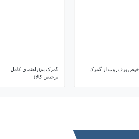
خیص برف‌روب از گمرک
گمرک بم(راهنمای کامل
ترخیص کالا)
ارتباط با ما