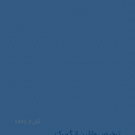
آبان 5, 1401
ترخیص وازلین از گمرک