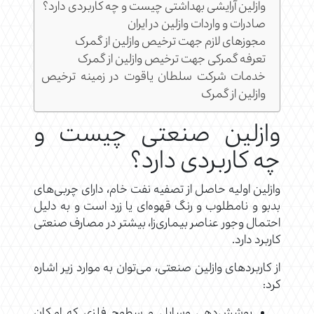
وازلین آرایشی بهداشتی چیست و چه کاربردی دارد؟
صادرات و واردات وازلین در ایران
مجوزهای لازم جهت ترخیص وازلین از گمرک
تعرفه گمرکی جهت ترخیص وازلین از گمرک
خدمات شرکت سلطان یاقوت در زمینه ترخیص
وازلین از گمرک
وازلین صنعتی چیست و
چه کاربردی دارد؟
وازلین اولیه حاصل از تصفیه نفت خام، دارای چربی‌های
بدبو و نامطلوب و رنگ قهوه‌ای یا زرد است و به دلیل
احتمال وجور عناصر بیماری‌زا، بیشتر در مصارف صنعتی
کاربرد دارد.
از کاربردهای وازلین صنعتی، می‌توان به موارد زیر اشاره
کرد:
پوشش‌دهی وسایل و سطوح فلزی که امکان