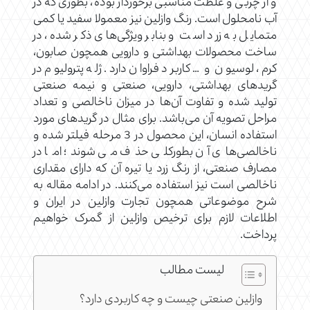
و از چربی و غلظت مناسبی برخوردار بوده، بطوری که در
آب نامحلول است. رنگ وازلین نیز معمولا سفید یا کمی
متمایل به زرد است و بنابر ویژگی‌های ذکر شده، در
ساخت محصولات بهداشتی و دارویی همچون صابون‌،
کرم، لوسیون و … کاربرد فراوان دارد. ژله پترولیوم در
گریدهای بهداشتی، دارویی، صنعتی و نیمه صنعتی
تولید شده و تفاوت آن‌ها در میزان ناخالصی و تعداد
مراحل تصویه آن می‌باشد. برای مثال در گریدهای مورد
استفاده انسان، این محصول در 3 مرحله فیلتر شده و
ناخالصی‌های آن بطورکلی حذف می شوند؛ اما در
مصارف صنعتی، از رنگ زرد یا تیره آن که دارای مقداری
ناخالصی است نیز استفاده می‌کنند. در ادامه مقاله به
شرح موضوعاتی همچون تجارت وازلین در ایران و
اطلاعات لازم برای ترخیص وازلین از گمرک خواهیم
پرداخت.
لیست مطالب
وازلین صنعتی چیست و چه کاربردی دارد؟