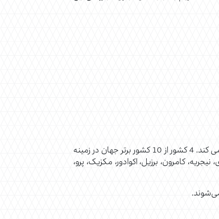
همانطورکه اشاره شد، درخت کاکائو در مناطق گرم و مرطوب دنیا که آب و هوایی شبیه به آمریکای مرکزی دارند رشد می کند. 4 کشور از 10 کشور برتر جهان در زمینه
 عاج، غنا، اندونزی، نیجریه، کامرون، برزیل، اکوادور، مکزیک، پرو،
می‌شوند.