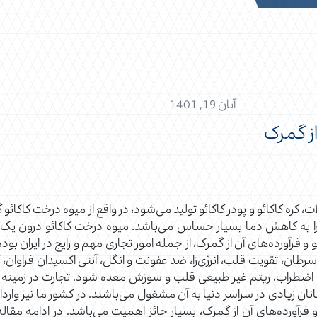
آبان 19, 1401
از گمرک
 کره کاکائو و پودر کاکائو تولید می‌شود، در واقع از میوه درخت کاکائو گر
 کاهش دما بسیار حساس می‌باشد. میوه درخت کاکائو درون یک غلا
 و فرآورده‌های آن از گمرک، از جمله امور تجاری مهم و رایج در ایران
ز سرطان، تقویت قلب، انرژی‌زا، ضد عفونت و انگل، آنتی اکسیدان فراوان،
اضطراب، ریتم غیر طبیعی قلب و سوزش معده شود. تجارت در زمینه صادر
رگانان زیادی در سراسر دنیا به آن مشغول می‌باشند. در کشور ما نیز 
رآورده‌های آن از گمرک، بسیار حائز اهمیت می‌باشد. در ادامه مقاله 