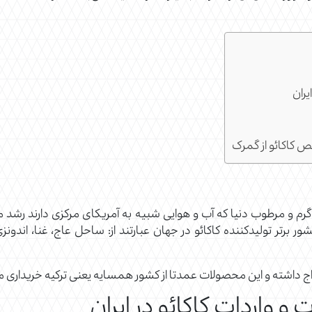
یران
 کاکائو از گمرک
ید کاکائو، در قاره آفریقا واقع شده‌اند. 10 کشور برتر تولیدکننده کاکائو در جهان عبارتند از: ساحل
 رواج داشته و این محصولات عمدتا از کشور همسایه یعنی ترکیه خریداری 
و واردات کاکائو در ایران