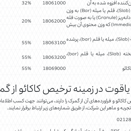
‌کننده افزوه شده به آن
18061000
32%
4
سایر فرآورده‌ها به صورت بلوک (Block)، تخته (Slab)، قلم یا میله (Bar) به وزن
بیش از 2 کیلوگرم، یا به حالت مایع، خمیر، پودر، دانه‌ریز (Granule) یا به صورت فله
4
20%
18062000
در ظروف یا بسته‌بندی‌های اولیه (Immediate packing) که وزن محتوی آن بیش
سایر، عرضه شده به‌صورت بلوک (Block)، تخته (Slab)، میله یا قلم (bar)، پرشده
4
55%
18063100
سایر، عرضه شده به‌صورت بلوک (Block)، تخته (Slab)، میله یا قلم (bar)،
4
55%
18063200
کائو
18069000
55%
4
وت در زمینه ترخیص کاکائو از گم
ص کاکائو و فراورده‌های آن از گمرک را دارند، می‌توانند جهت کسب ا
جربه و ماهر این شرکت، از طریق شماره‌های زیر ارتباط برقرار نمایند.