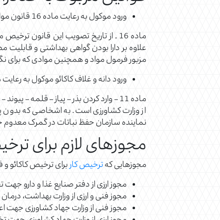
ورود موکول به رعایت ماده 16 قانون مواد خوراکی و آشامیدنی و … مصوب سال 1346، به شرح زیر است:
ماده 16 ـ از تاریخ تصویب این قانون تر
علاوه بر دارا بودن گواهی بهداشتی و قابلیت م
مزبور فرمول مواد و همچنین موادی که برای نگاه
ورود دانه و غلاف کاکائو موکول به رعایت ماده 11 قانون حفظ نباتات مصوب 1346، به شر
‌ماده 11 – وارد کردن بذر – پیاز – قلمه 
از وزارت کشاورزی است. به اشخاصی که بدون پروا
نماینده سازمان حفظ نباتات در گمرک معدوم خ
مجوزهای لازم برای ترخی
مجوزهایی که
ترخیص کار
برای ترخیص کاکائو و فر
مجوز ارزی از دفتر صنایع غذا و دارو جهت 
مجوز فنی و ارزی از وزارت بهداشت، درما
مجوز فنی از وزارت جهاد کشاورزی جهت اعلا