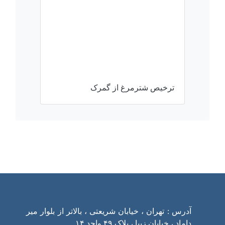
ترخیص شترمرغ از گمرک
ارتباط با ما
آدرس : تهران ، خیابان شریعتی ، بالاتر از بلوار میر
داماد ، خیابان زیبا ، پلاک ۴۹ واحد ۱۴