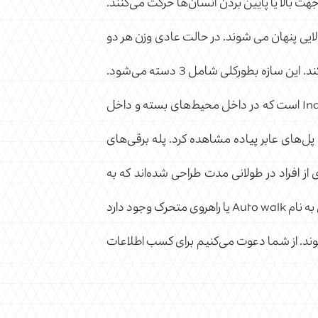
هت بالا یا پایین بردن انسان‌ها حرکت می‌کنند.
الایی پنهان می شوند. در حالت عادی وزن هر دو
طرف پله‌های رویی و بازگشتی با یکدیگر برابری می‌کند و موتور پله برقی تنها وظیفه دارد که وزن افراد یا وسایل را تحمل کند. این سازه بطورکلی شامل 3 دسته می‌شود.
دسته اول پله برقی Out door است که برای محیط‌های آزاد و بیرون از ساختمان کاربرد دارد. دسته دوم پله برقی Indoor است که در داخل محیط‌های بسته و داخل
ر محیط‌های نیمه بسته مثل پل‌های عابر پیاده مشاهده کرد. پله برقی‌های
ز افراد در طولانی مدت طراحی شده‌اند که به
Heavy duty شهرت دارند. زاویه قرارگیری پله‌ها در پله‌های برقی بین 30 تا 35 درجه است که البته نوع خاصی از پله برقی به نام Auto walk یا راهروی متحرک وجود دارد
سوب می‌شوند. از شما دعوت می‌کنیم برای کسب اطلاعات