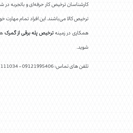
کارشناسان ترخیص کار حرفه‌ای و باتجربه در شر
ترخیص کالا می‌باشند. این افراد تمام مهارت خود
همکاری در زمینه
ترخیص پله برقی از گمرک
هست
شوید.
تلفن های تماس: 09121995406 – 02128111034