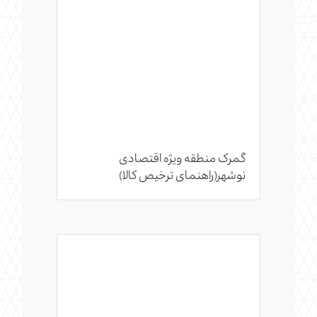
گمرک منطقه ویژه اقتصادی
نوشهر(راهنمای ترخیص کالا)