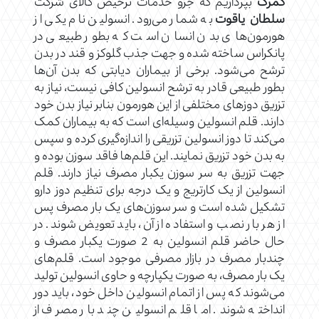
گمرک
بپردازیم که جزو خدمات ترخیص کالای شرکت
سلطان یاقوت
به شمار می‌رود. انسولین نام یکی از
هورمون‌های بدن انسان است که بطور طبیعی در
پانکراس ساخته شده و جهت جذب گلوکز و قند در بدن
ترشح می‌شود. برخی از بیماران‌ دیابتی که بدن آن‌ها
بطور طبیعی قادر به ترشح انسولین کافی نیست، نیاز به
تزریق دوزهای مختلفی از این هورمون بنابر نیاز بدن خود
دارند. قلم انسولین وسیله‌ای است که به بیماران کمک
می‌کند تا دوز انسولین تزریقی را اندازه‌گیری کرده و سپس
به بدن خود تزریق نمایند. این قلم‌ها فاقد سوزن بوده و
جهت تزریق به سر سوزن یکبار مصرف نیاز دارند. قلم
انسولین از یک کارتریج و یک درجه برای تنظیم دوز دارو
تشکیل شده‌ است و سر سوزن‌های یک بار مصرف پس
از هر بار نصب و استفاده از آن، باید تعویض شوند. در
حال حاضر قلم انسولین به 2 صورت یکبار مصرف و
چندبار مصرف در بازار مصرفی موجود است. قلم‌های
یک بار مصرف، به صورت یکپارچه و حاوی انسولین تولید
می‌شوند که پس از اتمام انسولین داخل خود، باید دور
انداخته شوند. اما قلم انسولین چند بار مصرف از