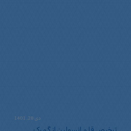
دی 28, 1401
ترخیص قلم انسولین از گمرک