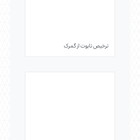
ترخیص تابوت از گمرک