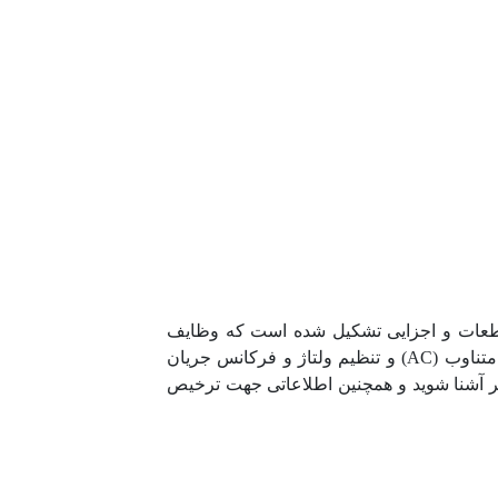
ز قطعات و اجزایی تشکیل شده است که وظایف
مخصوصی برعهده دارند. یکی از این قطعات مهم، اینورتر یا درایو است که با تبدیل جریان مستقیم (DC) به جریان متناوب (AC) و تنظیم ولتاژ و فرکانس جریان
شتر آشنا شوید و همچنین اطلاعاتی جهت ترخیص