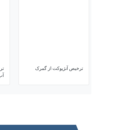
ترخیص آنژیوکت از گمرک
تر
آب