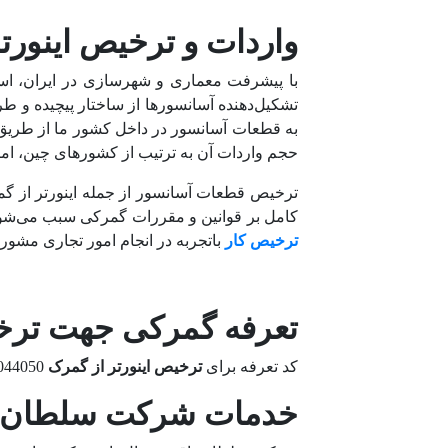
واردات و ترخیص اینورت
با پیشرفت معماری و شهرسازی در ایران، استف
تشکیل‌دهنده آسانسورها از ساختار پیچیده و ط
حجم واردات آن به ترتیب از کشورهای چین، امار
ترخیص قطعات آسانسور از جمله اینورتر از گ
کامل بر قوانین و مقررات گمرکی سبب می‌شود
ترخیص کار
باتجربه در انجام امور تجاری مشور
تعرفه گمرکی جهت ترخی
کد تعرفه برای
ترخیص اینورتر از گمرک
85044050 است که دارای حقوق ورودی 5% و اولویت کالایی 22 می‌باشد.
خدمات شرکت سلطان یا