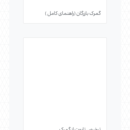
گمرک بازرگان (راهنمای کامل )
ترخیص تابوت از گمرک