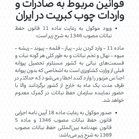
قوانین مربوط به صادرات و
واردات چوب کبریت در ایران
ورود موکول به رعایت ماده 11 قانون حفظ
نباتات مصوب 1346 به شرح زیر است:
‌ماده 11 – وارد کردن بذر – پیاز – قلمه – پیوند – ریشه –
میوه – نهال و تخم نباتات و به طور کلی هر گونه نبات و
قسمت‌های نباتی به کشور‌ مستلزم تحصیل پروانه
قبلی از وزارت کشاورزی است به اشخاصی که بدون پروانه
اجناس مزبور را وارد کنند اخطار می‌شود که حداکثر در
ظرف مدت ‌یک ماه به خارج از کشور برگردانند والا با
حضور نماینده سازمان حفظ نباتات در گمرک معدوم
خواهد شد.
صدور موکول به رعایت ماده 18 آیین نامه اجرایی
قانون حفظ نباتات مصوب 1346 و ماده 5
قانون عهدنامه بین‌المللی حفظ نباتات مصوب
1389 به شرح زیر می‌باشد: