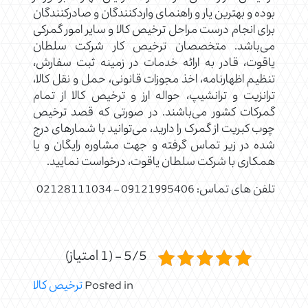
بوده و بهترین یار و راهنمای واردکنندگان و صادرکنندگان
برای انجام درست مراحل ترخیص کالا و سایر امور گمرکی
می‌باشد. متخصصان ترخیص کار شرکت سلطان
یاقوت، قادر به ارائه خدمات در زمینه ثبت سفارش،
تنظیم اظهارنامه، اخذ مجوزات قانونی، حمل و نقل کالا،
ترانزیت و ترانشیپ، حواله ارز و ترخیص کالا از تمام
گمرکات کشور می‌باشند. در صورتی که قصد ترخیص
چوب کبریت از گمرک را دارید، می‌توانید با شمار‌های درج
شده در زیر تماس گرفته و جهت مشاوره رایگان و یا
همکاری با شرکت سلطان یاقوت، درخواست نمایید.
تلفن های تماس: 09121995406 – 02128111034
5/5 - (1 امتیاز)
Posted in
ترخیص کالا