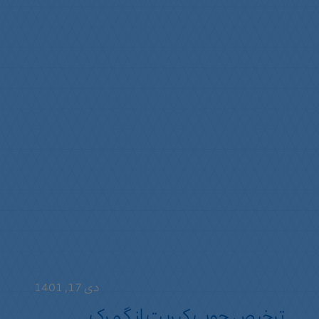
دی 17, 1401
ترخیص چوب کبریت از گمرک