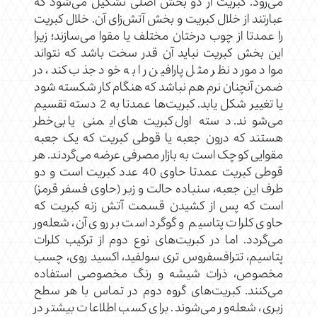
می‌رود. کبریت از دو بخش اصلی تشکیل می‌شود که
عبارتند از خلال کبریت و بخش آتش‌زای آن. خلال کبریت
را عمدتا از چوب درختان مختلف یا مقوا می‌سازند؛ زیرا
این بخش کبریت نباید آن قدر سخت باشد که نتواند
مواد مورد نظر مثل پارافین را به خود جذب کند، در
ضمن آنچنان نرم هم نباشد که هنگام کار شکسته شود
یا تغییر شکل یابد. کبریت‌ها عمدتا به 2 دسته تقسیم
می‌شوند. دسته اول کبریت‌های ایمنی یا بی‌خطر
هستند که درون جعبه یا قوطی کبریت که یک جعبه
مقوایی کوچک است به بازار مصرفی عرضه می‌گردند. هر
قوطی کبریت عمدتا حاوی 40 عدد کبریت است و دو
طرف این جعبه، سنباده حالت و زبر (حاوی فسفر قرمز)
است که پس از کشیدن قسمت آتش زنه کبریت که
حاوی کلرات پتاسیم و گوگرد است بر روی آن، شعله‌ور
می‌گردد. اما در کبریت‌های نوع دوم از ترکیب کلرات
پتاسیم، تترافسفروس تری سولفید، اکسید روی، چسب
مخصوص، ذرات شیشه و رنگ مخصوصی استفاده
می‌کنند. کبریت‌‌های گروه دوم در تماس با هر سطح
زبری، شعله‌ور می‌شوند. برای کسب اطلاعات بیشتر در