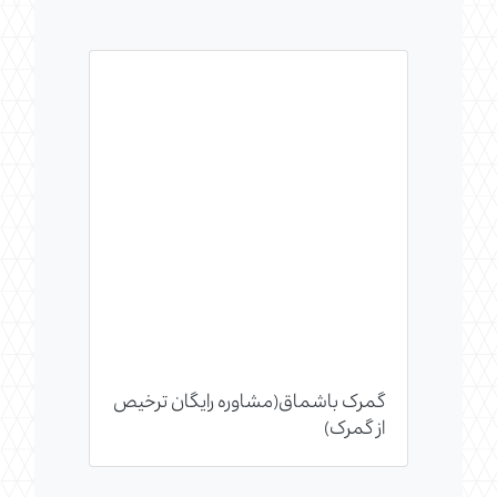
گمرک باشماق(مشاوره رایگان ترخیص
از گمرک)