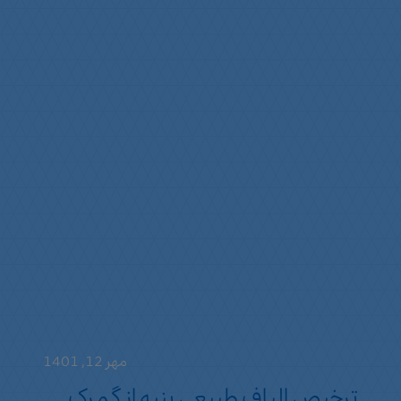
مهر 12, 1401
ترخیص الیاف طبیعی پنبه از گمرک