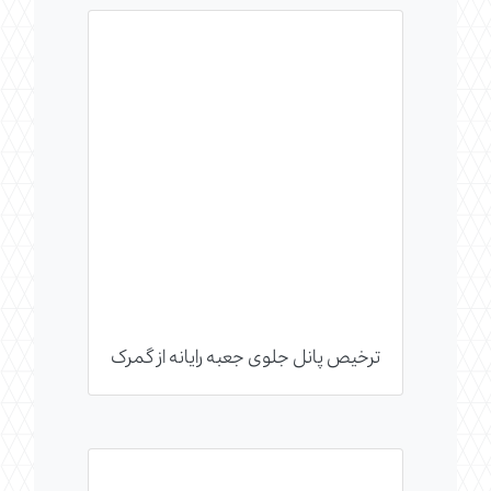
ترخیص پانل جلوی جعبه رایانه از گمرک