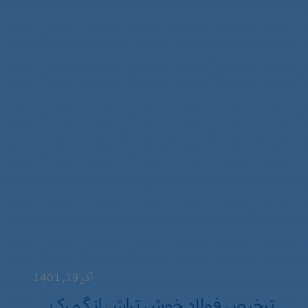
آذر 19, 1401
ترخیص فولاد خوش تراش از گمرک