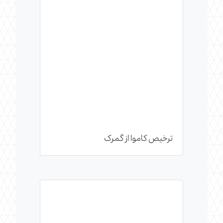
ترخیص کاموا از گمرک