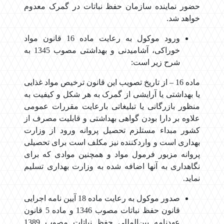
حضور نماینده سازمان حفظ نباتات در گمرک معدوم
خواهد شد.
ورود موکول به رعایت ماده 16 قانون مواد
خوراکی، آشامیدنی و بهداشتی مصوب 1345 به
شرح زیر است:
ماده 16 – از تاریخ تصویب این قانون ترخیص مواد غذایی
یا بهداشتی یا آرایشی از گمرک به هر شکل و کیفیت به
منظور بازرگانی یا تبلیغاتی با‌رعایت مقررات عمومی
علاوه بر دارا بودن گواهی بهداشتی و قابلیت مصرف از
کشور مبداء مستلزم تحصیل پروانه ورود از وزارت
بهداری است و ‌واردکننده نیز مکلف است برای تحصیلی
پروانه مزبور فرمول مواد و همچنین موادی که برای
نگاهداری به آنها اضافه شده به وزارت بهداری تسلیم
‌نماید.
صدور موکول به رعایت ماده 18 آیین ‌نامه اجرایی
قانون حفظ نباتات مصوب 1346 و ماده 5 قانون
عهدنامه بین‌المللی حفظ نباتات مصوب 1389