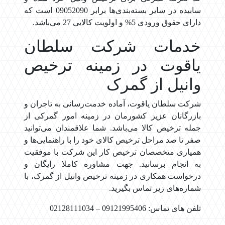
سابیده در سایر بسته‌بندی‌ها برابر 09052090 است که
دارای حقوق ورودی 5% و اولویت کالایی 27 می‌باشد.
خدمات شرکت سلطان
یاقوت در زمینه ترخیص
وانیل از گمرک
شرکت سلطان یاقوت، آماده خدمت‌رسانی به تاجران و
بازرگانان عزیز کشورمان در زمینه امور گمرکی از
جمله ترخیص کالا می‌باشد. شما علاقمندان می‌توانید
صفر تا صد مراحل ترخیص کالای خود را با راهنمایی‌ها و
همیاری متخصصان ترخیص کار این شرکت با موفقیت
به انجام برسانید. جهت مشاوره کاملا رایگان و
درخواست همکاری در زمینه ترخیص وانیل از گمرک، با
شماره‌های زیر تماس بگیرید.
تلفن های تماس: 09121995406 – 02128111034