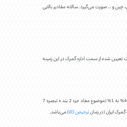
، چین و … صورت می‌گیرد. سالانه مقادیر بالایی
ررات تعیین شده از سمت اداره گمرک در این زمینه
ردیف تعرفه‌های مربوط به اقلام دارویی، تجهیزات و ملزومات مصرفی پزشکی مشمول کاهش حقوق گمرکی از 4% به 1% (موضوع مفاد جزء 2 بند ه تبصره 7
گمرک ایران (در زمان
ترخیص کالا
) می‌باشد.