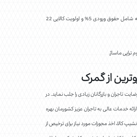
کد 8 رقمی تعرفه گمرکی برای ترخیص دستگاه فشارتراپی، کامپرشن تراپی، وازوترین از گمرک برابر 90191040 است که شامل حقوق ورودی 5% و اولویت کالایی 22
 تراپی ماساژ.
ترین از گمرک
یت تاجران و بازرگانان زیادی را جلب نماید. در
رائه خدمات عالی به تاجران عزیز کشورمان بهره
نشیپ کالا، اخذ مجوزات مورد نیاز برای ترخیص از