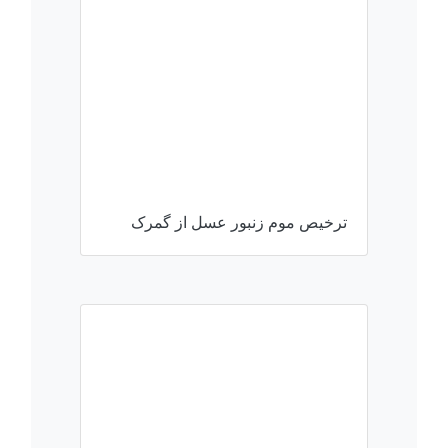
ترخیص موم زنبور عسل از گمرک