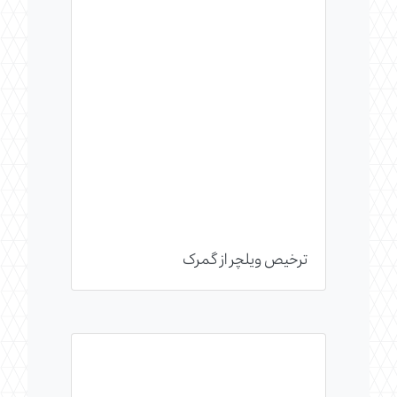
ترخیص ویلچر از گمرک