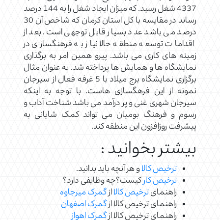
4337 شغل رسید. که میزان ایجاد شغل را به 144 درصد
رساند در مقایسه با کل استان کرمان که شاخص آن 30
درصد می باشد عدد بسیار قابل توجهی است. بعد از
اقدامات توسعه منطقه حالا نیاز به فرهنگسازی در
زمینه های کاری می باشد. پیرو همین امر به برگذاری
نمایشگاه ها و همایش ها پرداخته شد. به عنوان مثال
برگزاری نمایشگاه برج میلاد با 5 غرفه فعال از سیرجان
نمونه از این فرهگسازی هاست. با توجه به اینکه
سیرجان شهری غنی و پر درآمد می باشد شناخت آداب و
رسوم و فرهنگ بومیان می تواند کمک شایانی به
پیشرفت روزافزون این منطقه کند.
بیشتر بخوانید :
ترخیص کالا
و هر آنچه باید بدانید.
ترخیص کار
کیست؟چه وظایفی دارد؟
راهنمای
ترخیص کالا
از
گمرک میرجاوه
راهنمای ترخیص کالا از
گمرک اصفهان
راهنمای ترخیص کالا از
گمرک اهواز