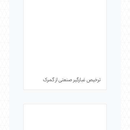
ترخیص غبارگیر صنعتی از گمرک