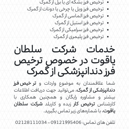
ترخیص فرز بشکه ای یا برل از گمرک
ترخیص فرز ویل یا چرخی یا دونات از گمرک
ترخیص فرز الماسی از گمرک
ترخیص فرز استیل از گمرک
ترخیص فرز سرامیکی از گمرک
ترخیص فرز پلیمری از گمرک
خدمات شرکت سلطان
یاقوت در خصوص ترخیص
فرز دندانپزشکی از گمرک
شما علاقمندان به موضوع واردات و
ترخیص فرز
دندانپزشکی از گمرک
، می‌توانید جهت دریافت اطلاعات
بیشتر و مشاوره رایگان و همچنین همکاری با
کارشناس
ترخیص کار
زبده و کاربلد
شرکت سلطان
یاقوت
، با شماره‌های زیر تماس بگیرید.
تلفن های تماس: 09121995406 – 02128111034