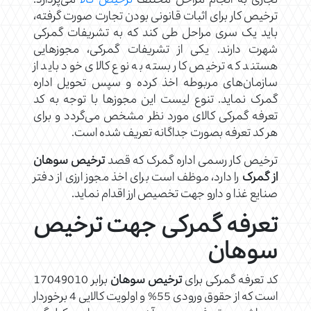
تجاری به انجام مراحل مختلف
ترخیص کالا
می‌پردازد.
ترخیص کار برای اثبات قانونی بودن تجارت صورت گرفته،
باید یک سری مراحل طی کند که به تشریفات گمرکی
شهرت دارند. یکی از تشریفات گمرکی، مجوزهایی
هستند که ترخیص کار بسته به نوع کالای خود باید از
سازمان‌های مربوطه اخذ کرده و سپس تحویل اداره
گمرک نماید. تنوع لیست این مجوزها با توجه به کد
تعرفه گمرکی کالای مورد نظر مشخص می‌گردد و برای
هر کد تعرفه بصورت جداگانه تعریف شده است.
ترخیص کار رسمی اداره گمرک که قصد
ترخیص سوهان
از گمرک
را دارد، موظف است برای اخذ مجوز ارزی از دفتر
صنایع غذا و دارو جهت تخصیص ارز اقدام نماید.
تعرفه گمرکی جهت ترخیص
سوهان
کد تعرفه گمرکی برای
ترخیص سوهان
برابر 17049010
است که از حقوق ورودی 55% و اولویت کالایی 4 برخوردار