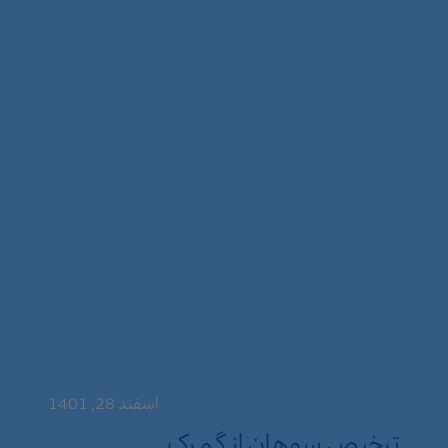
اسفند 28, 1401
ترخیص سوهان از گمرک