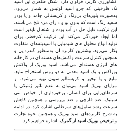
کشاورزی کاربرد فراوان دارد. شکل ظاهری این اسید
تک ظرفیتی که جزو اسید لوئیس به شمار می‌رود،
به‌صورت بلورهای بی‌رنگ و کریستالی جامد و یا پودر
سفید رنگ است که بدون بو و دارای مزه تلخ می‌باشند.
این ترکیب قابل حل در آب بوده و اشتعال ناپذیر است
اما ایجاد خوردگی می‌کند. این ترکیب کم‌خطر، برای
تولید انواع محلول های شیمیایی با اسیدیته‌های متفاوت
بکار می‌رود. بیشترین کاربرد آن به‌منظور گندزدایی و
همچنین کنترل سرعت واکنش‌های هسته ای در کارخانه
های انرژی هسته‌ای می‌باشد. اسید بوریک از واکنش
بوراکس با یک اسید معدنی به دو روش استخراج مایع-
مایع و یا تبخیر و کریستالیزاسیون تهیه می‌شود. از
مزایای بوریک اسید می‌توان به عدم تاثیر ژنتیکی یا
سرطان‌زایی برای انسان، برخورداری از خواص آنتی
سپتیک، ضد قارچی و ضد ویروسی و همچنین کاهش
سرعت رشد سلول‌های سرطانی اشاره کرد. در ادامه
به شرح کاربردهای اسید بوریک و همچنین نحوه تجارت
و
ترخیص بوریک اسید از گمرک
، اشاره خواهیم کرد.