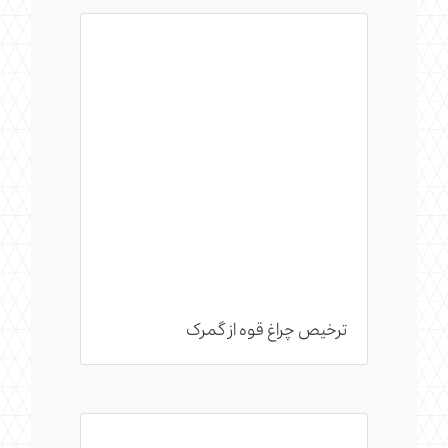
ترخیص چراغ قوه از گمرک