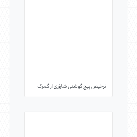
ترخیص پیچ گوشتی شارژری از گمرک