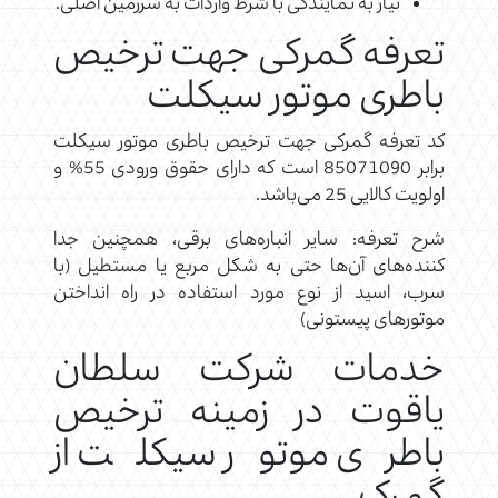
نیاز به نمایندگی با شرط واردات به سرزمین اصلی.
تعرفه گمرکی جهت ترخیص
باطری موتور سیکلت
کد تعرفه گمرکی جهت ترخیص باطری موتور سیکلت
برابر 85071090 است که دارای حقوق ورودی 55% و
اولویت کالایی 25 می‌باشد.
شرح تعرفه: سایر انباره‌های برقی، همچنین جدا
كننده‌های آن‌ها حتی به شكل مربع یا مستطیل (با
سرب، اسید از نوع مورد استفاده در راه انداختن
موتورهای پیستونی)
خدمات شرکت سلطان
یاقوت در زمینه ترخیص
باطری موتور سیکلت از