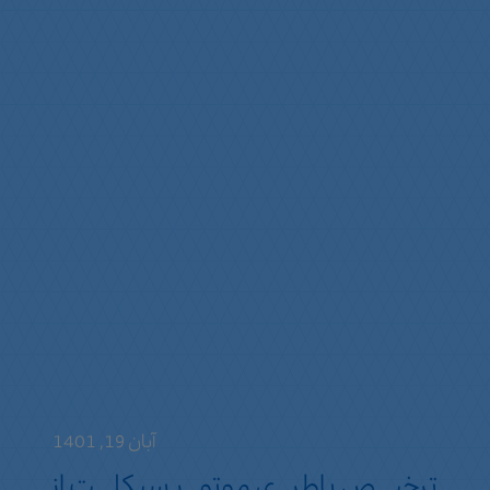
آبان 19, 1401
ترخیص باطری موتور سیکلت از