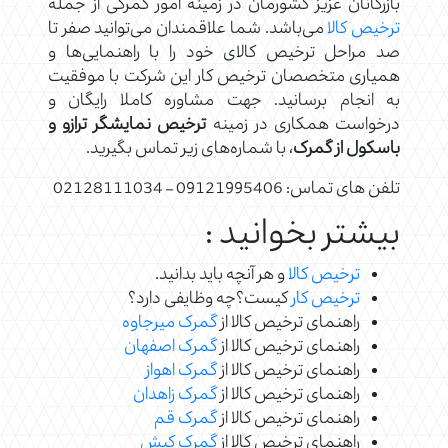
بازرگانان عزیز کشورمان در زمینه امور گمرکی از جمله
ترخیص کالا
می‌باشد. شما علاقمندان می‌توانید صفر تا
صد مراحل ترخیص کالای خود را با راهنمایی‌ها و
همیاری متخصصان ترخیص کار این شرکت با موفقیت
به انجام برسانید. جهت مشاوره کاملا رایگان و
درخواست همکاری در زمینه
ترخیص نمایشگر ترازو و
باسکول از گمرک
، با شماره‌های زیر تماس بگیرید.
تلفن های تماس: 09121995406 – 02128111034
بیشتر بخوانید :
ترخیص کالا
و هر آنچه باید بدانید.
ترخیص کار
کیست؟چه وظایفی دارد؟
راهنمای ترخیص کالا از
گمرک میرجاوه
راهنمای ترخیص کالا از
گمرک اصفهان
راهنمای ترخیص کالا از
گمرک اهواز
راهنمای ترخیص کالا از
گمرک زاهدان
راهنمای ترخیص کالا از
گمرک قم
راهنمای ترخیص کالا از
گمرک کیش