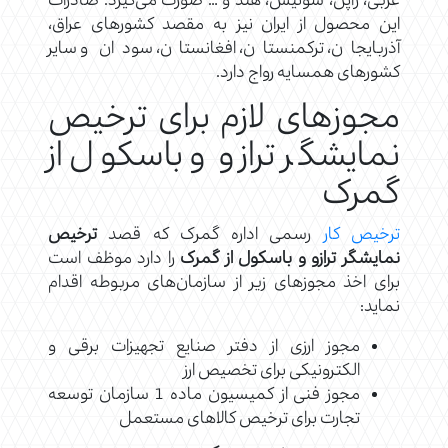
عربی، ژاپن، سوئیس، هند و … صورت می‌گیرد. صادرات
این محصول از ایران نیز به مقصد کشورهای عراق،
آذربایجان، ترکمنستان، افغانستان، سودان و سایر
کشورهای همسایه رواج دارد.
مجوزهای لازم برای ترخیص
نمایشگر ترازو و باسکول از
گمرک
ترخیص کار
رسمی اداره گمرک که قصد
ترخیص
نمایشگر ترازو و باسکول از گمرک
را دارد موظف است
برای اخذ مجوزهای زیر از سازمان‌های مربوطه اقدام
نماید:
مجوز ارزی از دفتر صنایع تجهیزات برقی و
الکترونیکی برای تخصیص ارز
مجوز فنی از کمیسیون ماده 1 سازمان توسعه
تجارت برای ترخیص کالاهای مستعمل