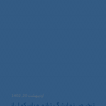
اردیبهشت 20, 1402
ترخیص نمایشگر ترازو و باسکول از