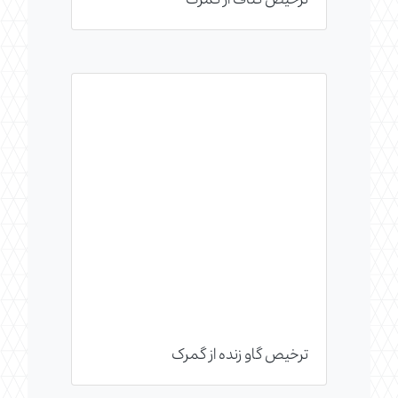
ترخیص کناف از گمرک
ترخیص گاو زنده از گمرک