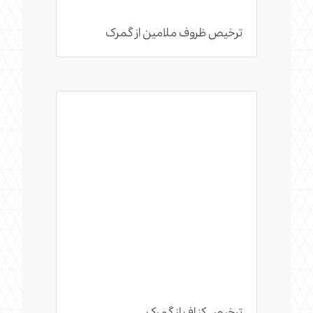
ترخیص ظروف ملامین از گمرک