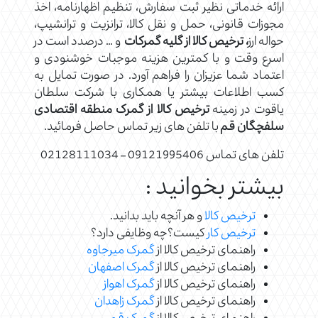
ارائه خدماتی نظیر ثبت سفارش، تنظیم اظهارنامه، اخذ
مجوزات قانونی، حمل و نقل کالا، ترانزیت و ترانشیپ،
حواله ارز
، ترخیص کالا از گلیه گمرکات
و … درصدد است در
اسرع وقت و با کمترین هزینه موجبات خوشنودی و
اعتماد شما عزیزان را فراهم آورد. در صورت تمایل به
کسب اطلاعات بیشتر یا همکاری با شرکت سلطان
یاقوت در زمینه
ترخیص کالا از گمرک منطقه اقتصادی
سلفچگان قم
با تلفن های زیر تماس حاصل فرمائید.
تلفن های تماس 09121995406 – 02128111034
بیشتر بخوانید :
ترخیص کالا
و هر آنچه باید بدانید.
ترخیص کار
کیست؟چه وظایفی دارد؟
راهنمای ترخیص کالا از
گمرک میرجاوه
راهنمای ترخیص کالا از
گمرک اصفهان
راهنمای ترخیص کالا از
گمرک اهواز
راهنمای ترخیص کالا از
گمرک زاهدان