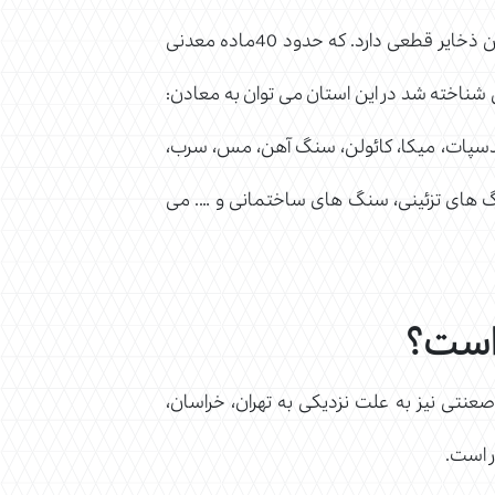
سمنان یکی از شهر های معدنی ایران می باشد و به دلایل زمین شناسی این استان معادنی بالغ برای 328 میلیون تن ذخایر قطعی دارد. که حدود 40ماده معدنی
ی شناخته شد در این استان می توان به معادن:
لدسپات، میکا، کائولن، سنگ آهن، مس، سرب،
سنگ های تزئینی، سنگ های ساختمانی و …. می
است؟
عنتی نیز به علت نزدیکی به تهران، خراسان،
ر است.