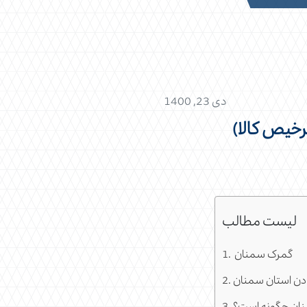
دی 23, 1400
خیص کالا)
لیست مطالب
گمرک سمنان
دن استان سمنان