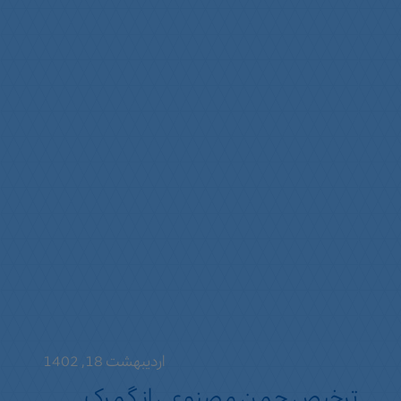
اردیبهشت 18, 1402
ترخیص چمن مصنوعی از گمرک