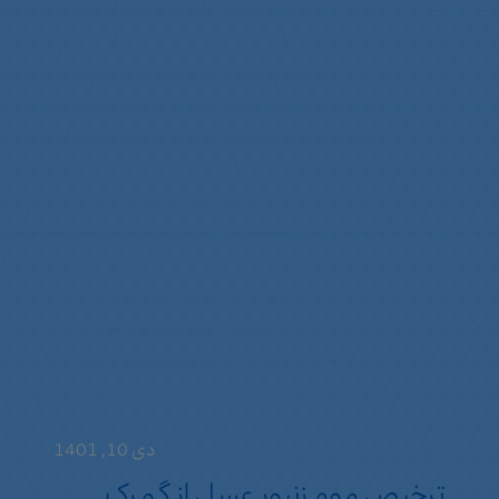
دی 10, 1401
ترخیص موم زنبور عسل از گمرک