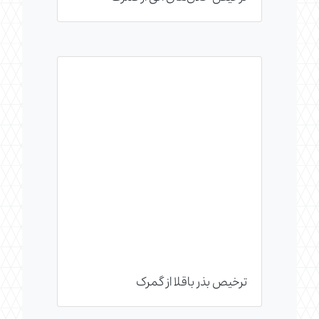
ترخیص بذر باقلا از گمرک