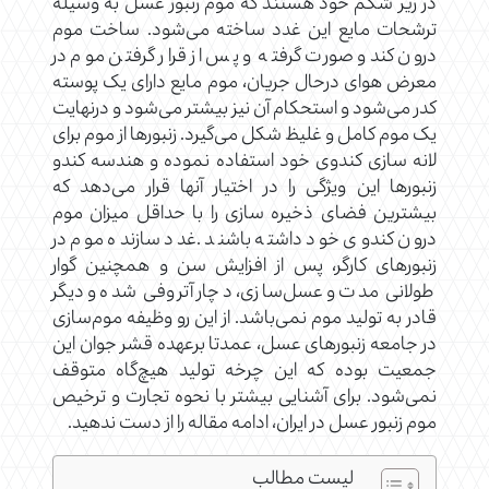
در زیر شکم خود هستند که موم زنبور عسل به وسیله
ترشحات مایع این غدد ساخته می‌شود. ساخت موم
درون کندو صورت گرفته و پس از قرار گرفتن موم در
معرض هوای درحال جریان، موم مایع دارای یک پوسته
کدر می‌شود و استحکام آن نیز بیشتر می‌شود و درنهایت
یک موم کامل و غلیظ شکل می‌گیرد. زنبورها از موم برای
لانه سازی کندوی خود استفاده نموده و هندسه کندو
زنبورها این ویژگی را در اختیار آنها قرار می‌دهد که
بیشترین فضای ذخیره سازی را با حداقل میزان موم
درون کندوی خود داشته باشند .غدد سازنده موم در
زنبورهای کارگر، پس از افزایش سن و همچنین گوار
طولانی مدت و عسل‌سازی، دچار آتروفی شده و دیگر
قادر به تولید موم نمی‌باشد. از این رو وظیفه موم‌سازی
در جامعه زنبورهای عسل، عمدتا برعهده قشر جوان این
جمعیت بوده که این چرخه تولید هیچ‌گاه متوقف
نمی‌شود. برای آشنایی بیشتر با نحوه تجارت و ترخیص
موم زنبور عسل در ایران، ادامه مقاله را از دست ندهید.
لیست مطالب