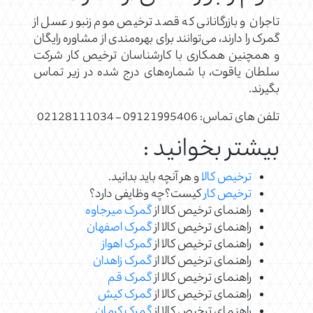
تاجران و بازرگانانی که قصد ترخیص موم زنبور عسل از
گمرک را دارند، می‌توانند برای بهره‌مندی از مشاوره رایگان
و همچنین همکاری با کارشناسان ترخیص کار شرکت
سلطان یاقوت، با شماره‌های درج شده در زیر تماس
بگیرند.
تلفن های تماس: 09121995406 – 02128111034
بیشتر بخوانید :
ترخیص کالا
و هر آنچه باید بدانید.
ترخیص کار
کیست؟چه وظایفی دارد؟
راهنمای ترخیص کالا از
گمرک میرجاوه
راهنمای ترخیص کالا از
گمرک اصفهان
راهنمای ترخیص کالا از
گمرک اهواز
راهنمای ترخیص کالا از
گمرک زاهدان
راهنمای ترخیص کالا از
گمرک قم
راهنمای ترخیص کالا از
گمرک کیش
راهنمای ترخیص کالا از
گمرک کرمان