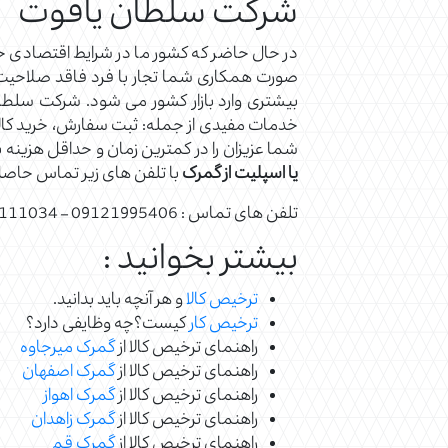
شرکت سلطان یاقوت
در حال حاضر که کشور ما در شرایط اقتصادی حسا
صورت همکاری شما تجار با فرد فاقد صلاحیت و 
بیشتری وارد بازار کشور می شود. شرکت سلطان
خدمات مفیدی از جمله: ثبت سفارش، خرید کالا، ح
شما عزیزان را در کمترین زمان و حداقل هزینه
یا اسپلیت
از
گمرک
با تلفن های زیر تماس حاصل
تلفن های تماس : 09121995406 – 02128111034
بیشتر بخوانید :
ترخیص کالا
و هر آنچه باید بدانید.
ترخیص کار
کیست؟چه وظایفی دارد؟
راهنمای ترخیص کالا از
گمرک میرجاوه
راهنمای ترخیص کالا از
گمرک اصفهان
راهنمای ترخیص کالا از
گمرک اهواز
راهنمای ترخیص کالا از
گمرک زاهدان
راهنمای ترخیص کالا از
گمرک قم