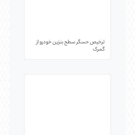
ترخیص حسگر سطح بنزین خودرو از
گمرک