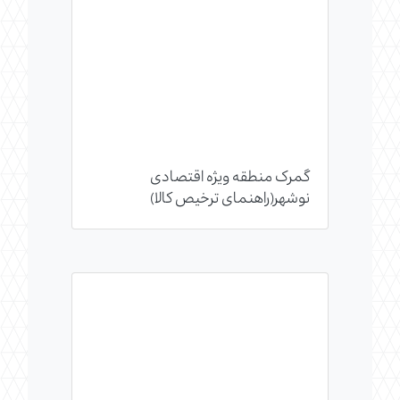
گمرک منطقه ویژه اقتصادی
نوشهر(راهنمای ترخیص کالا)