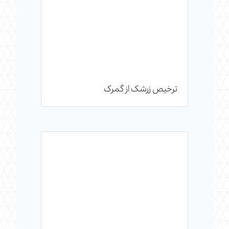
ترخیص زرشک از گمرک