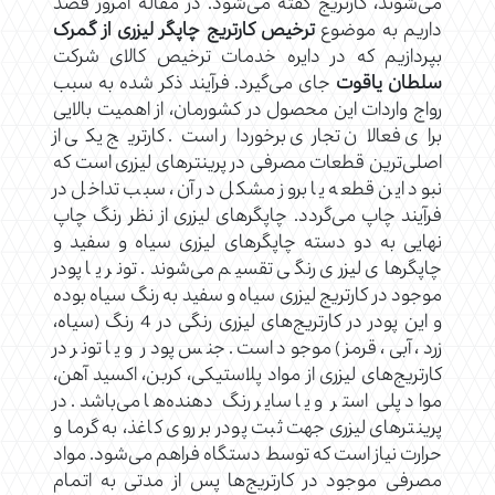
می‌شوند، کارتریج گفته می‌شود. در مقاله امروز قصد
داریم به موضوع
ترخیص کارتریج چاپگر لیزری از گمرک
بپردازیم که در دایره خدمات ترخیص کالای شرکت
سلطان یاقوت
جای می‌گیرد. فرآیند ذکر شده به سبب
رواج واردات این محصول در کشورمان، از اهمیت بالایی
برای فعالان تجاری برخوردار است. کارتریج یکی از
اصلی‌ترین قطعات مصرفی در پرینترهای لیزری است که
نبود این قطعه یا بروز مشکل در آن، سبب تداخل در
فرآیند چاپ می‌گردد. چاپگرهای لیزری از نظر رنگ چاپ
نهایی به دو دسته چاپگرهای لیزری سیاه و سفید و
چاپگرهای لیزری رنگی تقسیم می‌شوند. تونر یا پودر
موجود در کارتریج لیزری سیاه و سفید به رنگ سیاه بوده
و این پودر در کارتریج‌های لیزری رنگی در 4 رنگ (سیاه،
زرد، آبی، قرمز) موجود است. جنس پودر و یا تونر در
کارتریج‌های لیزری از مواد پلاستیکی، کربن، اکسید آهن،
مواد پلی‌ استر و یا سایر رنگ‌ دهنده‌ها می‌باشد. در
پرینترهای لیزری جهت ثبت پودر بر روی کاغذ، به گرما و
حرارت نیاز است که توسط دستگاه فراهم می‌شود. مواد
مصرفی موجود در کارتریج‌ها پس از مدتی به اتمام