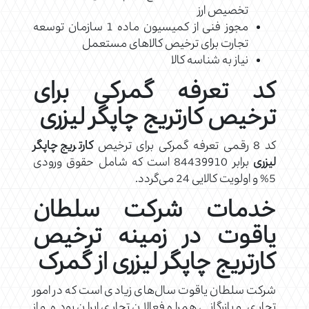
تخصیص ارز
مجوز فنی از کمیسیون ماده 1 سازمان توسعه
تجارت برای ترخیص کالاهای مستعمل
نیاز به شناسه کالا
کد تعرفه گمرکی برای
ترخیص کارتریج چاپگر لیزری
کد 8 رقمی تعرفه گمرکی برای ترخیص
کارتریج چاپگر
لیزری
برابر 84439910 است که شامل حقوق ورودی
5% و اولویت کالایی 24 می‌گردد.
خدمات شرکت سلطان
یاقوت در زمینه ترخیص
کارتریج چاپگر لیزری از گمرک
شرکت سلطان یاقوت سال‌های زیادی است که در امور
تجاری و بازرگانی همراه فعالان تجاری ایران بوده و از