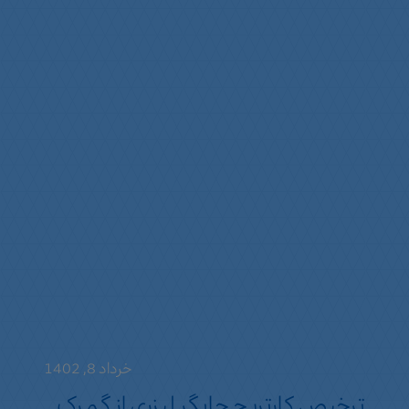
خرداد 8, 1402
ترخیص کارتریج چاپگر لیزری از گمرک