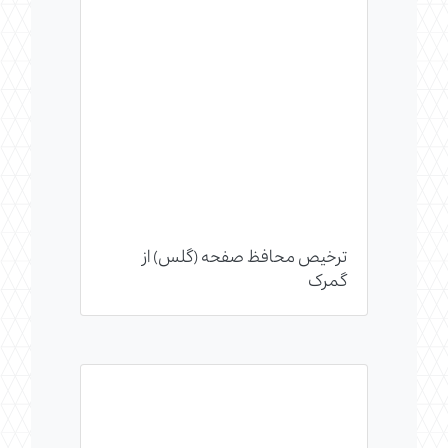
ترخیص محافظ صفحه (گلس) از
گمرک