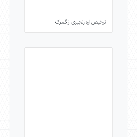
ترخیص اره زنجیری از گمرک