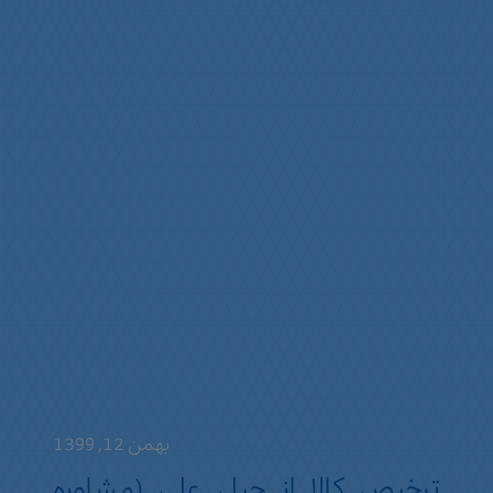
بهمن 12, 1399
ترخیص کالا از جبل علی (مشاوره