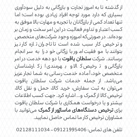
از گذشته تا به امروز تجارت و بازرگانی به دلیل سودآوری
بسیاری که دارد مورد توجه افراد زیادی بوده است؛ اما
تنها تعداد کمی از بازرگانان با تجربه و مهارت بالا موفق به
کسب اعتبار و تداوم فعالیت در این امر سخت و زمان بر
بوده‌اند. در صورتی‌که امروزه وجود شرکت‌های متخصص
و ترخیص کار سبب شده است تا تاجران تازه کار نیز
بتوانند با موفقیت امور بازرگانی خود را به سرانجام
برسانند. شرکت
سلطان یاقوت
با دو دهه خدمت در امر
بازرگانی و ترخیص کالا و بهرمندی از کارشناسان
متخصص خود، آماده خدمت رسانی به شما تجار عزیز
می‌باشد. از جمله خدمات شرکت سلطان یاقوت
می‌توان به ثبت سفارش، خرید کالا، حمل و نقل کالا،
ترخیص کالا از گمرک و.‌‌.‌. اشاره کرد. جهت کسب اطلاعات
بیشتر و یا درخواست همکاری با شرکت سلطان یاقوت
برای
ترخیص دستگاه‌های ماساژور از گمرک
می‌توانید با
مشاوران ترخیص کار ما تماس حاصل نمایید.
تلفن های تماس: 09121995406 – 02128111034