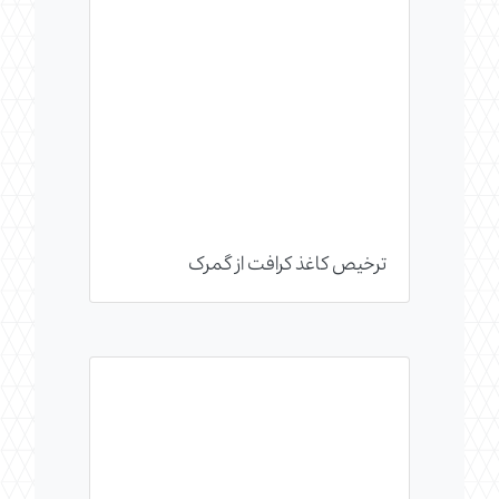
ترخیص کاغذ کرافت از گمرک