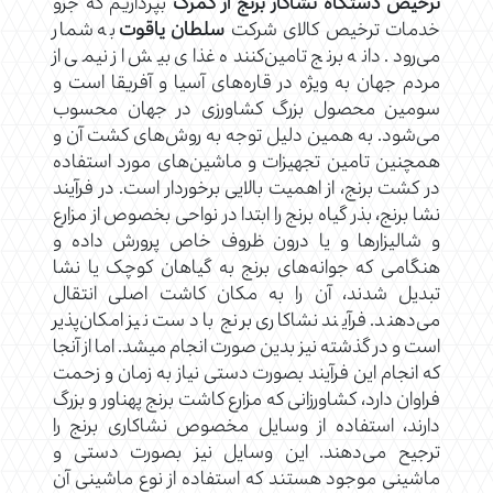
ترخیص دستگاه نشاکار برنج از گمرک
بپردازیم که جزو
خدمات ترخیص کالای شرکت
سلطان یاقوت
به شمار
می‌رود. دانه برنج تامین‌کننده غذای بیش از نیمی از
مردم جهان به ویژه در قاره‌های آسیا و آفریقا است و
سومین محصول بزرگ کشاورزی در جهان محسوب
می‌شود. به همین دلیل توجه به روش‌های کشت آن و
همچنین تامین تجهیزات و ماشین‌های مورد استفاده
در کشت برنج، از اهمیت بالایی برخوردار است. در فرآیند
نشا برنج، بذر گیاه برنج را ابتدا در نواحی بخصوص از مزارع
و شالیزارها و یا درون ظروف خاص پرورش داده و
هنگامی که جوانه‌های برنج به گیاهان کوچک یا نشا
تبدیل شدند، آن را به مکان کاشت اصلی انتقال
می‌دهند. فرآیند نشاکاری برنج با دست نیز امکان‌پذیر
است و در گذشته نیز بدین صورت انجام میشد. اما از آنجا
که انجام این فرآیند بصورت دستی نیاز به زمان و زحمت
فراوان دارد، کشاورزانی که مزارع کاشت برنج پهناور و بزرگ
دارند، استفاده از وسایل مخصوص نشاکاری برنج را
ترجیح می‌دهند. این وسایل نیز بصورت دستی و
ماشینی موجود هستند که استفاده از نوع ماشینی آن