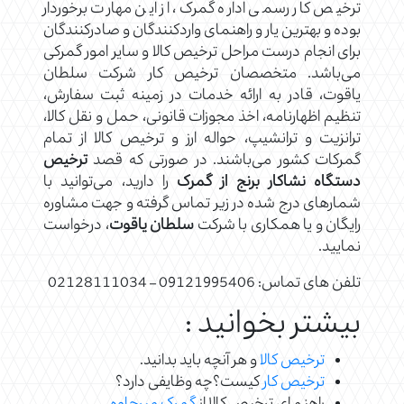
ترخیص کار رسمی اداره گمرک، از این مهارت برخوردار
بوده و بهترین یار و راهنمای واردکنندگان و صادرکنندگان
برای انجام درست مراحل ترخیص کالا و سایر امور گمرکی
می‌باشد. متخصصان ترخیص کار شرکت سلطان
یاقوت، قادر به ارائه خدمات در زمینه ثبت سفارش،
تنظیم اظهارنامه، اخذ مجوزات قانونی، حمل و نقل کالا،
ترانزیت و ترانشیپ، حواله ارز و ترخیص کالا از تمام
گمرکات کشور می‌باشند. در صورتی که قصد
ترخیص
دستگاه نشاکار برنج از گمرک
را دارید، می‌توانید با
شمار‌های درج شده در زیر تماس گرفته و جهت مشاوره
رایگان و یا همکاری با شرکت
سلطان یاقوت
، درخواست
نمایید.
تلفن های تماس: 09121995406 – 02128111034
بیشتر بخوانید :
ترخیص کالا
و هر آنچه باید بدانید.
ترخیص کار
کیست؟چه وظایفی دارد؟